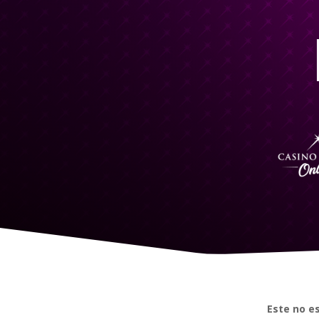
Este no es