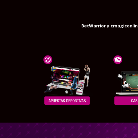
BetWarrior y cmagiconlin